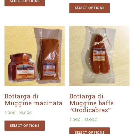
vasetto
7,00
€
–
15,50
€
10,00
€
SELECT OPTIONS
SELECT OPTIONS
Bottarga di
Bottarga di
Muggine macinata
Muggine baffe
“Orodicabras”
5,00
€
–
25,00
€